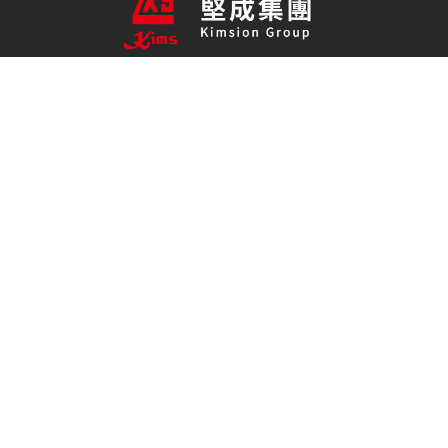
產品
最新技術
關於我們
聯絡我們
免責聲明
私隱政策
(852) 2493 0257
kimsion@kimsion.com
荃灣荃景圍30-38號
滙利工業中心12樓C室
荃灣青山公路(荃灣段)603-609號