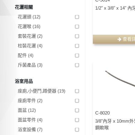
花灑相關
1/2" x 3/8" x 1
花灑頭 (12)
花灑喉 (16)
套裝花灑 (2)
查看
柱裝花灑 (4)
配件 (4)
斥菌產品 (3)
浴室用品
座廁,小便鬥,蹲便器 (19)
座廁零件 (2)
面盆 (12)
C-8020
面盆零件 (4)
3/8"內牙 x 10mm外
鋼軟喉
浴室設備 (7)