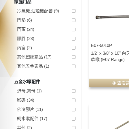
家庭用品
冷氣機,油煙機配套 (9)
門墊 (6)
門頂 (24)
膠腳 (23)
E07-5010P
內塞 (2)
1/2" x 3/8" x 1
其他塑膠家品 (17)
軟喉 (E07 Range)
其他五金家品 (1)
五金水喉配件
查看
迫母,索母 (1)
喉碼 (34)
佛冷膠片 (11)
銅水喉配件 (17)
其他 (2)