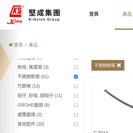
駁咀,止回閥 (22)
風琴喉 (5)
首頁
產品
龍頭相關
Spenca龍頭 (15)
首頁
產品
KV龍頭 (18)
其他龍頭 (6)
不銹鋼軟喉
射咀, 搖擺管 (3)
不銹鋼軟喉 (61)
竹節喉 (13)
短仔, 砂咀, 銅短仔 (11)
GROHE龍頭 (6)
感應龍頭 (2)
其他配件 (20)
C-5014