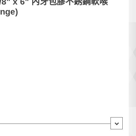
x 3/8" x 6" 內牙包膠不銹鋼軟喉
nge)