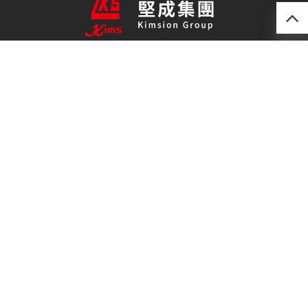
產品
最新技術
關於我們
聯絡我們
免責聲明
私隱政策
(852) 2493 0257
kimsion@kimsion.com
荃灣荃景圍30-38號
滙利工業中心12樓C室
荃灣青山公路(荃灣段)603-609號