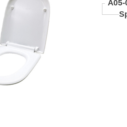
A05-
S