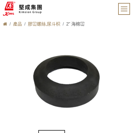
產品
膠冚螺絲,尿斗枳
2" 海棉冚