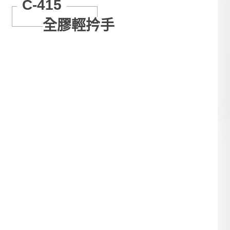
C-415
全膠輕扲手