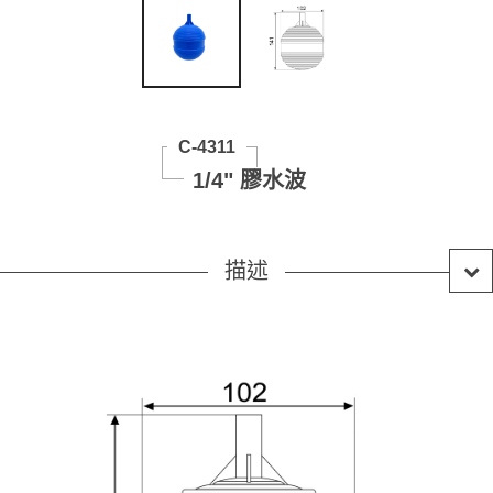
C-4311
1/4" 膠水波
描述