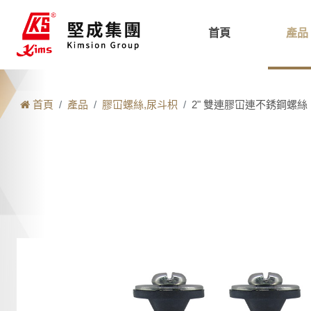
首頁
產品
首頁
產品
膠冚螺絲,尿斗枳
2" 雙連膠冚連不銹鋼螺絲