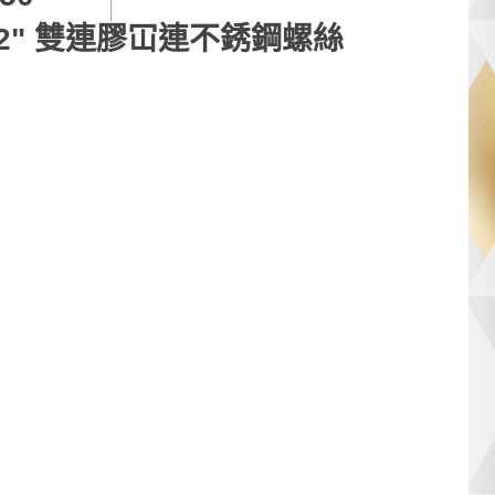
2" 雙連膠冚連不銹鋼螺絲