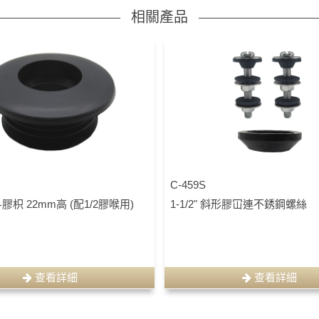
相關產品
C-459S
尿斗膠枳 22mm高 (配1/2膠喉用)
1-1/2" 斜形膠冚連不銹鋼螺絲
查看詳細
查看詳細