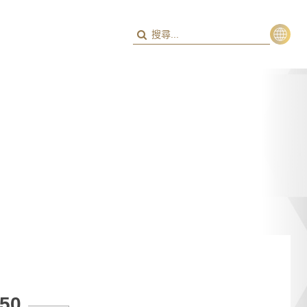
繁
ENG
450