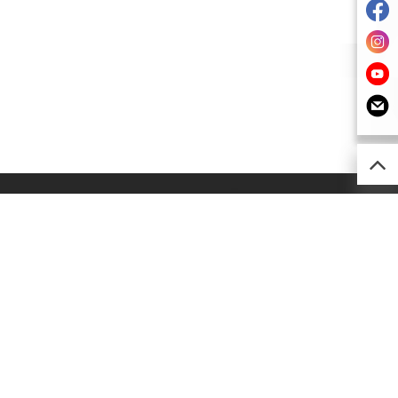
52) 2493 0257
imsion@kimsion.com
灣荃景圍30-38號
利工業中心12樓C室
灣青山公路(荃灣段)603-609號
南工業大廈A座24樓