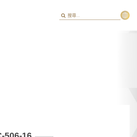
繁
ENG
C-506-16