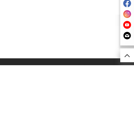
52) 2493 0257
imsion@kimsion.com
灣荃景圍30-38號
利工業中心12樓C室
灣青山公路(荃灣段)603-609號
南工業大廈A座24樓