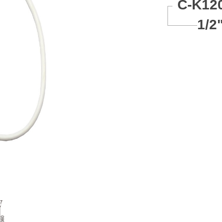
C-K12
1/