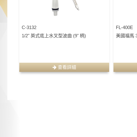
C-3132
FL-400E
1/2" 英式底上水叉型波曲 (9" 柄)
美國福馬 
查看詳細