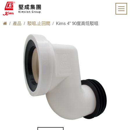
產品
駁咀,止回閥
Kims 4" 90度高低駁咀