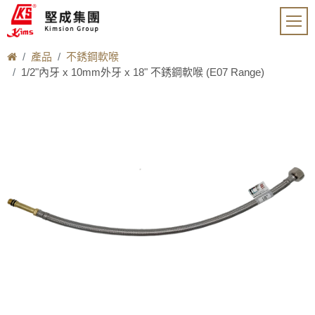
產品
不銹鋼軟喉
1/2"內牙 x 10mm外牙 x 18" 不銹鋼軟喉 (E07 Range)