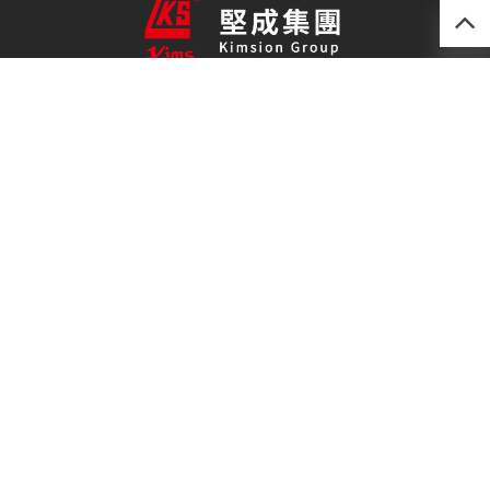
產品
最新技術
關於我們
聯絡我們
免責聲明
私隱政策
(852) 2493 0257
kimsion@kimsion.com
荃灣荃景圍30-38號
滙利工業中心12樓C室