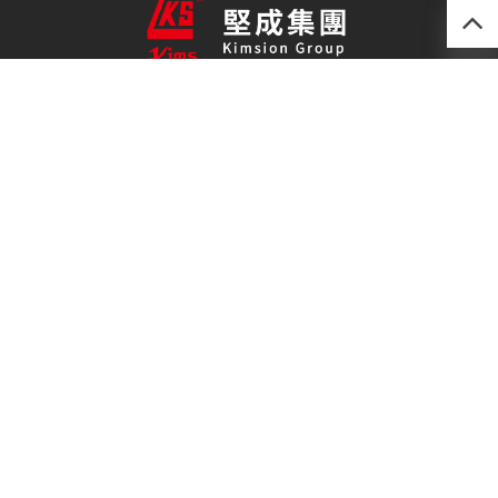
產品
最新技術
關於我們
聯絡我們
免責聲明
私隱政策
(852) 2493 0257
kimsion@kimsion.com
荃灣荃景圍30-38號
滙利工業中心12樓C室