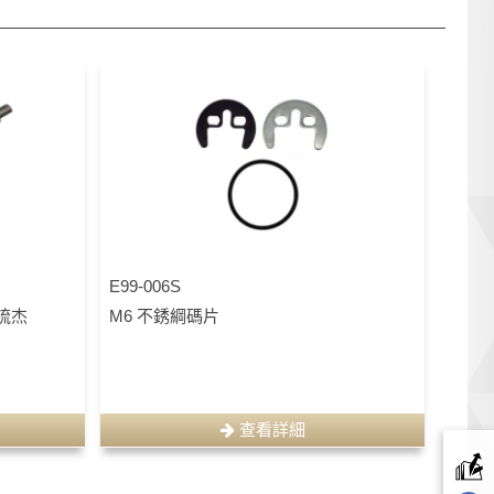
E99-006S
銅梳杰
M6 不銹綱碼片
查看詳細