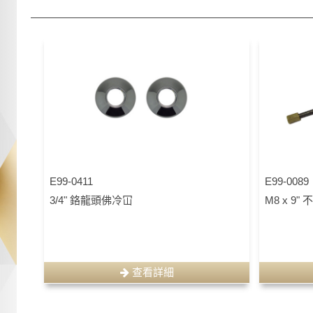
E99-0411
E99-0089
3/4" 鉻龍頭佛冷冚
M8 x 
查看詳細