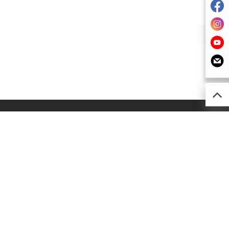
52) 2493 0257
imsion@kimsion.com
灣荃景圍30-38號
利工業中心12樓C室
灣青山公路(荃灣段)603-609號
南工業大廈A座24樓