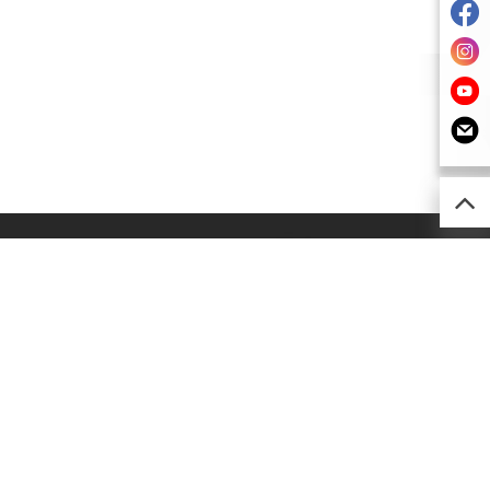
52) 2493 0257
imsion@kimsion.com
灣荃景圍30-38號
利工業中心12樓C室
灣青山公路(荃灣段)603-609號
南工業大廈A座24樓