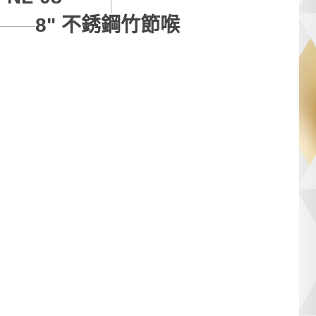
8" 不銹鋼竹節喉