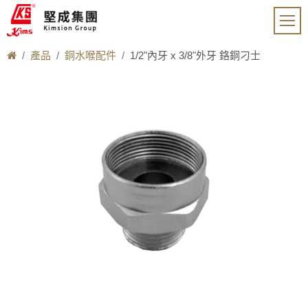
產品
銅水喉配件
1/2"內牙 x 3/8"外牙 鉻銅刁士