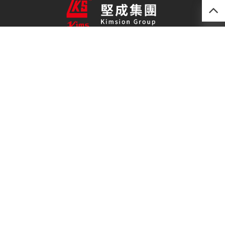
產品
最新技術
關於我們
聯絡我們
免責聲明
私隱政策
(852) 2493 0257
kimsion@kimsion.com
荃灣荃景圍30-38號
滙利工業中心12樓C室