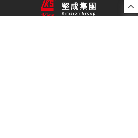
產品
最新技術
關於我們
聯絡我們
免責聲明
私隱政策
(852) 2493 0257
kimsion@kimsion.com
荃灣荃景圍30-38號
滙利工業中心12樓C室