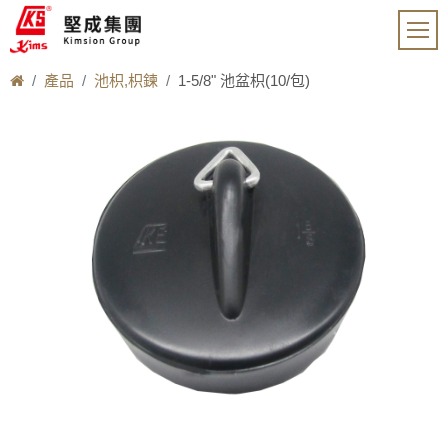
產品
池枳,枳鍊
1-5/8" 池盆枳(10/包)