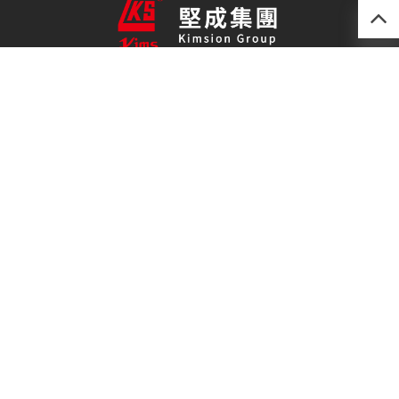
產品
最新技術
關於我們
聯絡我們
免責聲明
私隱政策
(852) 2493 0257
kimsion@kimsion.com
荃灣荃景圍30-38號
滙利工業中心12樓C室