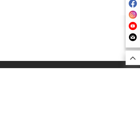
52) 2493 0257
imsion@kimsion.com
灣荃景圍30-38號
利工業中心12樓C室
灣青山公路(荃灣段)603-609號
南工業大廈A座24樓