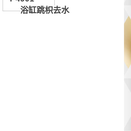
浴缸跳枳去水