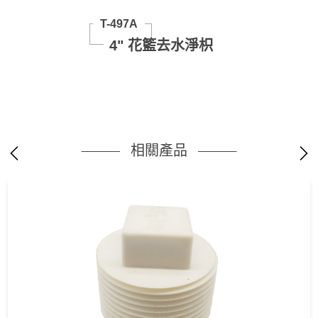
T-497A
4" 花籃去水淨枳
相關產品