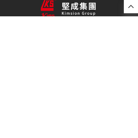
產品
最新技術
關於我們
聯絡我們
免責聲明
私隱政策
(852) 2493 0257
kimsion@kimsion.com
荃灣荃景圍30-38號
滙利工業中心12樓C室