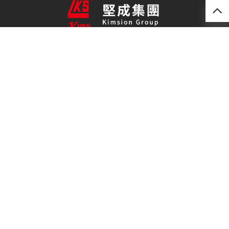
產品
最新技術
關於我們
聯絡我們
免責聲明
私隱政策
(852) 2493 0257
kimsion@kimsion.com
荃灣荃景圍30-38號
滙利工業中心12樓C室