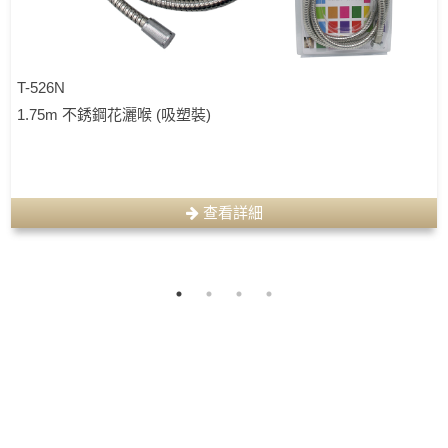
T-526N
1.75m 不銹鋼花灑喉 (吸塑裝)
查看詳細