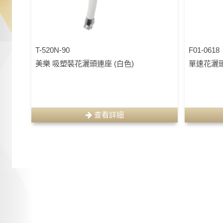
T-520N-90
F01-0618
美樂 吸塑裝花灑頭連座 (白色)
單速花灑
查看詳細