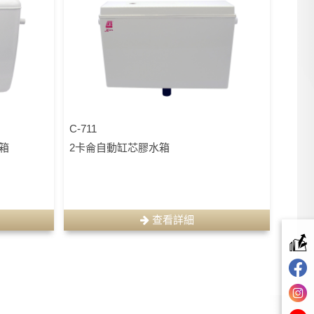
C-711
水箱
2卡侖自動缸芯膠水箱
查看詳細