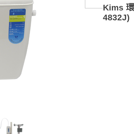
Kims 
4832J)